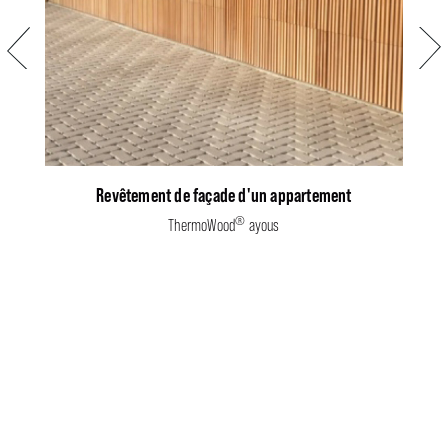
Précédent
Suiva
Revêtement de façade d'un appartement
®
ThermoWood
ayous