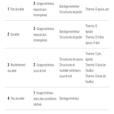
3
Usage extérieur,
Bardage extérieur
1
Très durable
Thermo-D ayous, pin
exposé aux
Structures de jardin
intempéries
Thermo-D
3
Usage extérieur,
Bardage extérieur
épicéa
2
Durable
exposé aux
Structures de jardin
Thermo-D frêne,
intempéries
ayous, fraké
Thermo-S pin,
Structures de sauna
épicéa
3
2
Modérément
Usage extérieur,
Structures et
Thermo-S bois de
mobilier extérieurs
feuillus
durable
sous le toit
sous le toit
Thermo-D bois de
feuillus
1
Usage intérieur
4
Peu durable
Bardage intérieur
dans des conditions
sèches