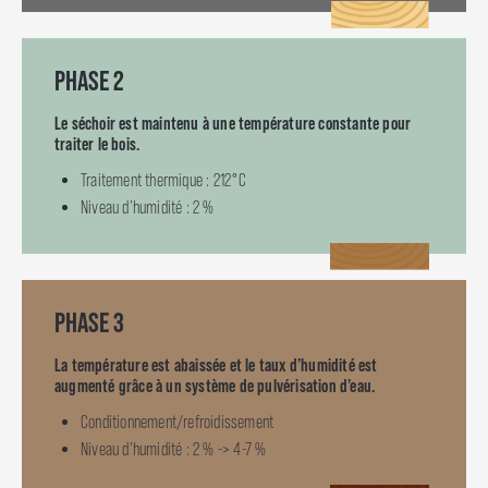
PHASE 2
Le séchoir est maintenu à une température constante pour
traiter le bois.
Traitement thermique : 212°C
Niveau d’humidité : 2 %
PHASE 3
La température est abaissée et le taux d’humidité est
augmenté grâce à un système de pulvérisation d’eau.
Conditionnement/refroidissement
Niveau d’humidité : 2 % -> 4-7 %