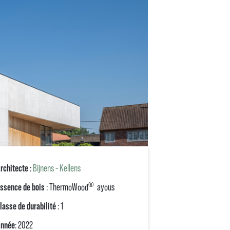
rchitecte
:
Bijnens - Kellens
®
ssence de bois
: ThermoWood
ayous
lasse de durabilité
: 1
nnée
: 2022