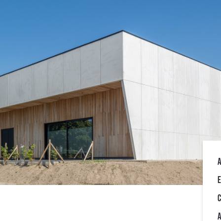
A
E
C
A