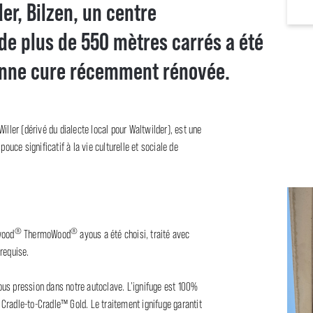
er, Bilzen, un centre
 plus de 550 mètres carrés a été
ienne cure récemment rénovée.
iller (dérivé du dialecte local pour Waltwilder), est une
pouce significatif à la vie culturelle et sociale de
®
®
wood
ThermoWood
ayous a été choisi, traité avec
 requise.
ous pression dans notre autoclave. L’ignifuge est 100%
ié Cradle-to-Cradle™ Gold. Le traitement ignifuge garantit