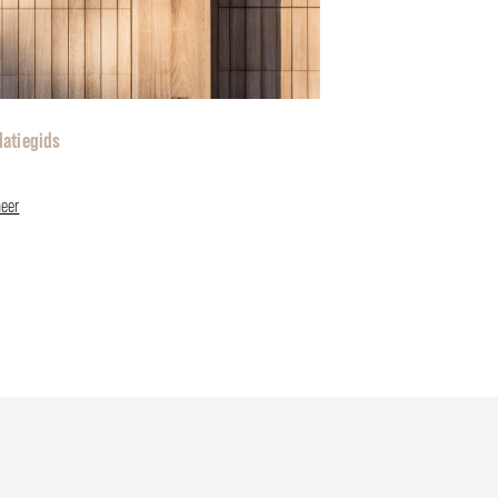
latiegids
eer