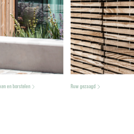
ken en borstelen
Ruw gezaagd