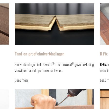
Tand-en-groef eindverbindingen
B-Fix
®
®
B-Fix
Eindverbindingen in LDCwood
ThermoWood
gevelbekleding
i
verwijzen naar de punten waar twee...
onberis
Lees meer
Lees m