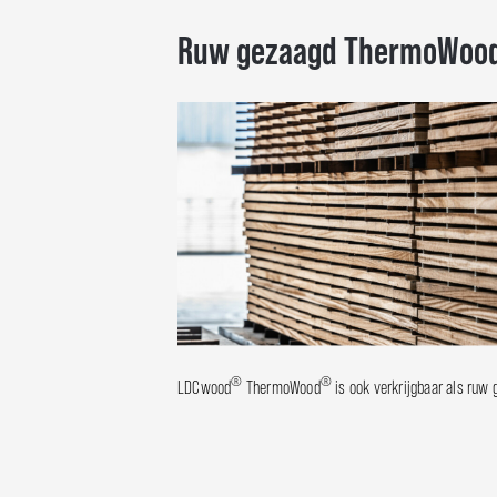
Ruw gezaagd ThermoWoo
®
®
LDCwood
ThermoWood
is ook verkrijgbaar als ruw 