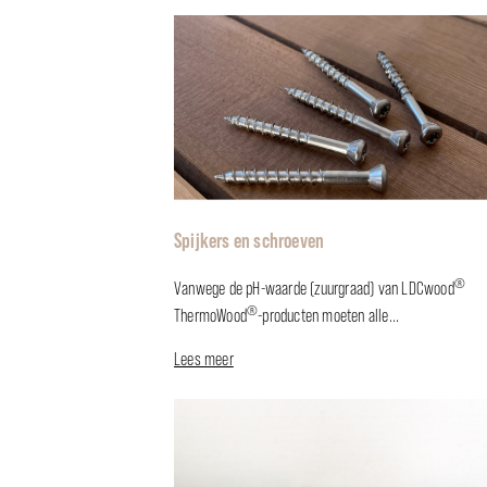
Spijkers en schroeven
®
Vanwege de pH-waarde (zuurgraad) van LDCwood
®
ThermoWood
-producten moeten alle...
Lees meer