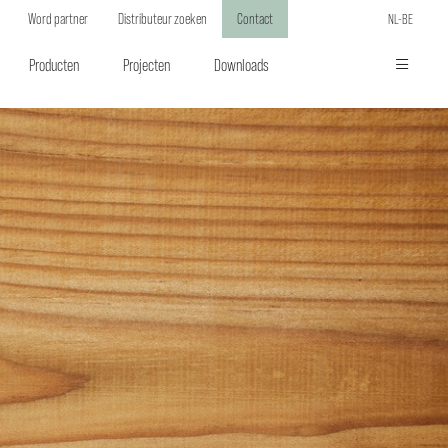
Word partner
Distributeur zoeken
Contact
NL-BE
Producten
Projecten
Downloads