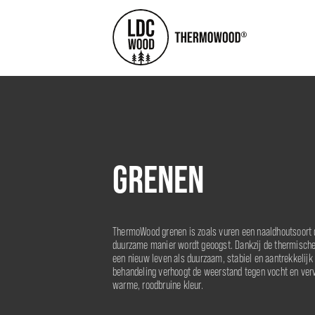
GRENEN
ThermoWood grenen is zoals vuren een naaldhoutsoort d
duurzame manier wordt geoogst. Dankzij de thermische 
een nieuw leven als duurzaam, stabiel en aantrekkelijk 
behandeling verhoogt de weerstand tegen vocht en ver
warme, roodbruine kleur.