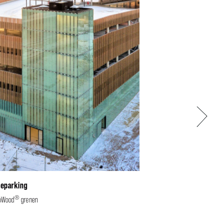
Volgen
leparking
®
oWood
grenen