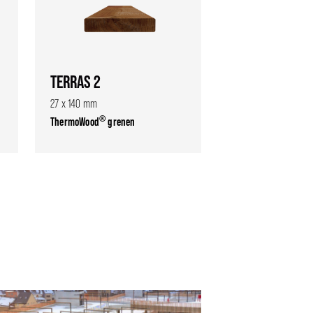
TERRAS 2
27 x 140 mm
®
ThermoWood
grenen