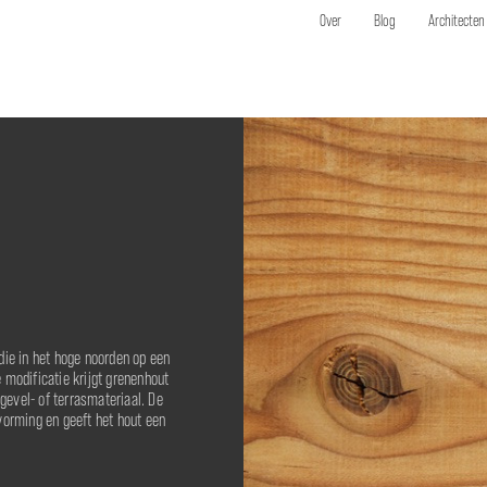
Over
Blog
Architecten
ie in het hoge noorden op een
modificatie krijgt grenenhout
gevel- of terrasmateriaal. De
vorming en geeft het hout een