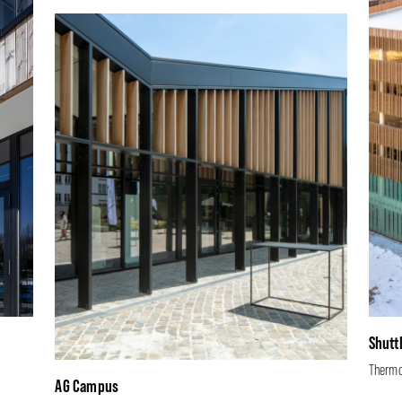
Shutt
Therm
AG Campus