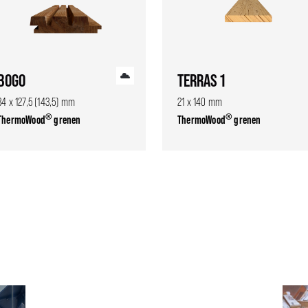
BOGO
TERRAS 1
34 x 127,5 (143,5) mm
21 x 140 mm
®
®
ThermoWood
grenen
ThermoWood
grenen