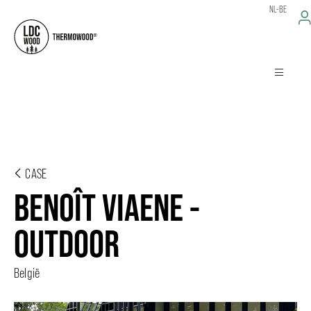
NL-BE
CASE
BENOÎT VIAENE -
OUTDOOR
België