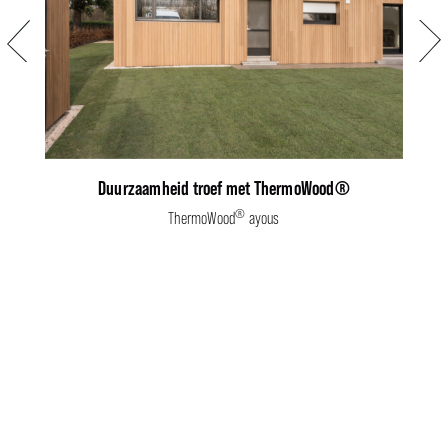
Vorige
Volg
Duurzaamheid troef met ThermoWood®
®
ThermoWood
ayous