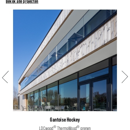
Bekijk alle projecten
Vorige
Volg
Gantoise Hockey
®
®
LDCwood
ThermoWood
grenen