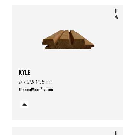
KYLE
27 x 127,5 (143,5) mm
®
ThermoWood
vuren