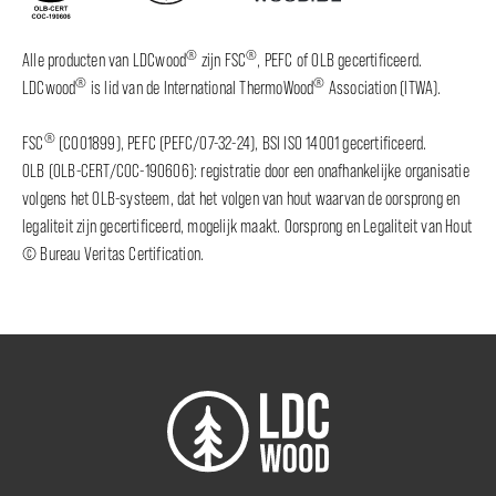
®
®
Alle producten van LDCwood
zijn FSC
, PEFC of OLB gecertificeerd.
®
®
LDCwood
is lid van de International ThermoWood
Association (ITWA).
®
FSC
(C001899), PEFC (PEFC/07-32-24), BSI ISO 14001 gecertificeerd.
OLB (OLB-CERT/COC-190606): registratie door een onafhankelijke organisatie
volgens het OLB-systeem, dat het volgen van hout waarvan de oorsprong en
legaliteit zijn gecertificeerd, mogelijk maakt. Oorsprong en Legaliteit van Hout
© Bureau Veritas Certification.