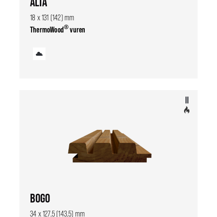
ALTA
18 x 131 (142) mm
®
ThermoWood
vuren
BOGO
34 x 127,5 (143,5) mm