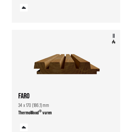
FARO
34 x 170 (186,1) mm
®
ThermoWood
vuren