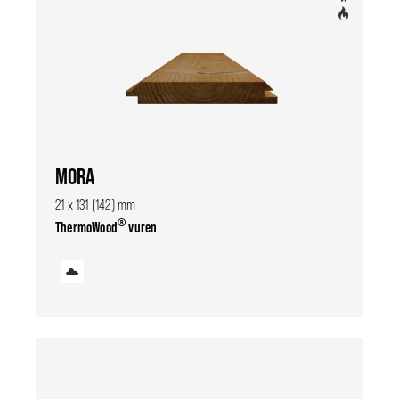
MORA
21 x 131 (142) mm
®
ThermoWood
vuren