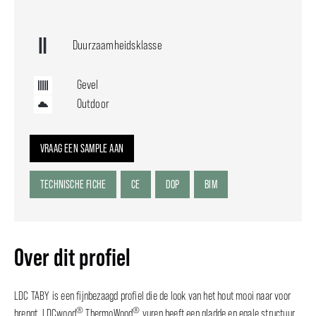
Duurzaamheidsklasse
Gevel
Outdoor
VRAAG EEN SAMPLE AAN
TECHNISCHE FICHE
CE
DOP
BIM
Over dit profiel
LDC TABY is een fijnbezaagd profiel die de look van het hout mooi naar voor
®
®
brengt. LDCwood
ThermoWood
vuren heeft een gladde en egale structuur