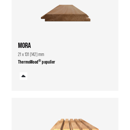
MORA
21 x 131 (142) mm
®
ThermoWood
populier