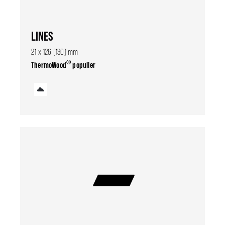
LINES
21 x 126 (130) mm
®
ThermoWood
populier