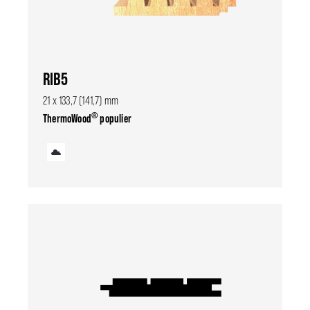
RIB5
21 x 133,7 (141,7) mm
®
ThermoWood
populier