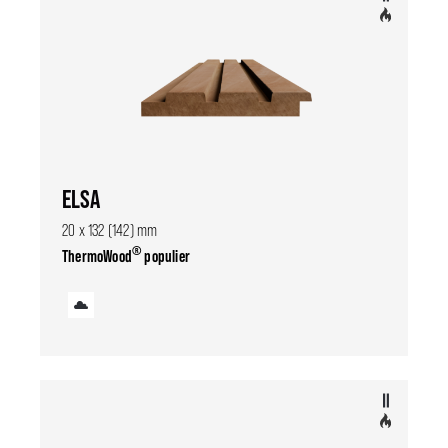
ELSA
20 x 132 (142) mm
®
ThermoWood
populier