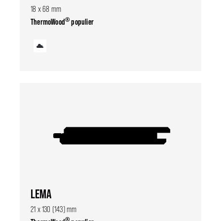
18 x 68 mm
®
ThermoWood
populier
LEMA
21 x 130 (143) mm
®