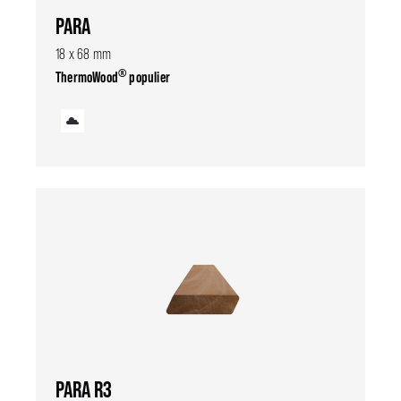
PARA
18 x 68 mm
®
ThermoWood
populier
PARA R3