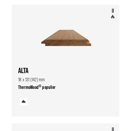
ALTA
18 x 131 (142) mm
®
ThermoWood
populier