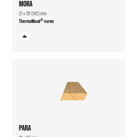
MORA
21 x 131 (142) mm
®
ThermoWood
vuren
PARA