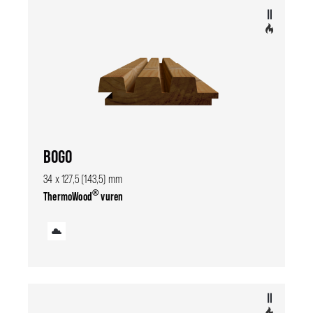
BOGO
34 x 127,5 (143,5) mm
®
ThermoWood
vuren