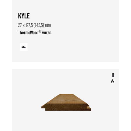
KYLE
27 x 127,5 (143,5) mm
®
ThermoWood
vuren