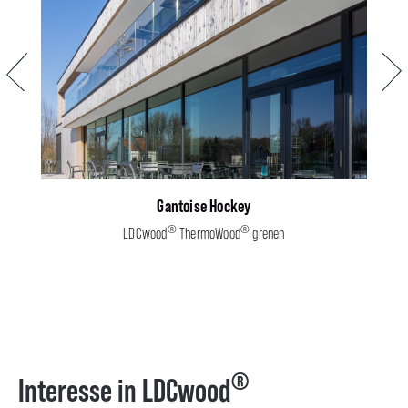
Vorige
Volg
Gantoise Hockey
®
®
LDCwood
ThermoWood
grenen
®
Interesse in LDCwood