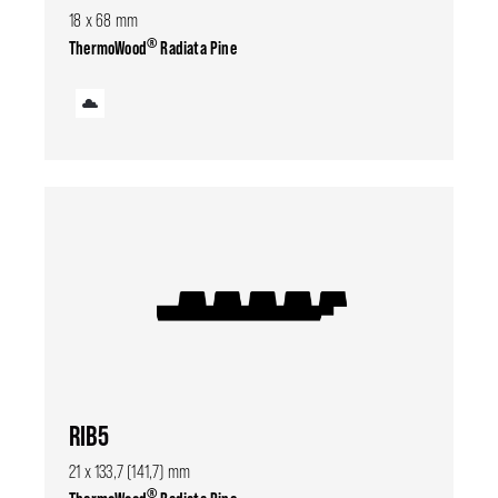
18 x 68 mm
®
ThermoWood
Radiata Pine
RIB5
21 x 133,7 (141,7) mm
®