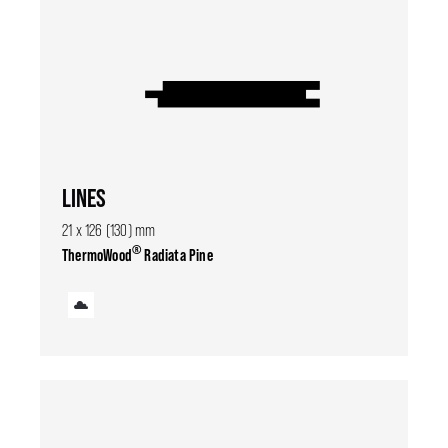
LINES
21 x 126 (130) mm
®
ThermoWood
Radiata Pine