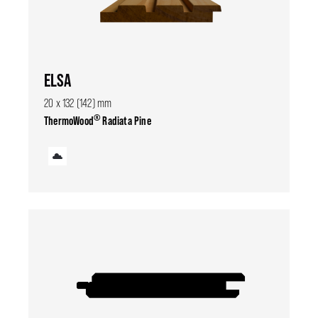
ELSA
20 x 132 (142) mm
®
ThermoWood
Radiata Pine