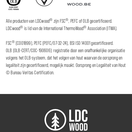
®
®
Alle producten van LDCwood
zijn FSC
, PEFC of OLB gecertificeerd.
®
®
LDCwood
is lid van de International ThermoWood
Association (ITWA).
®
FSC
(C001899), PEFC (PEFC/07-32-24), BSI ISO 14001 gecertificeerd.
OLB (OLB-CERT/COC-190606): registratie door een onafhankelijke organisatie
volgens het OLB-systeem, dat het volgen van hout waarvan de oorsprong en
legaliteit zijn gecertificeerd, mogelijk maakt. Oorsprong en Legaliteit van Hout
© Bureau Veritas Certification.