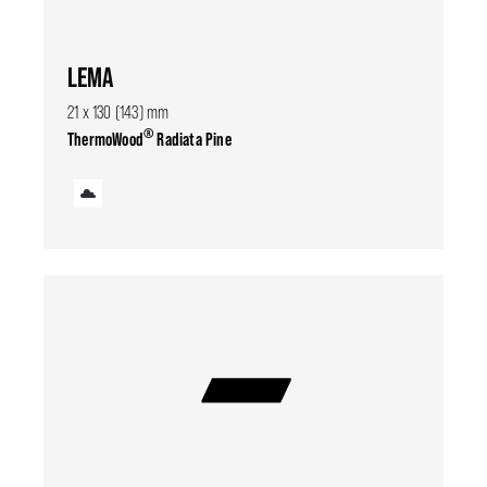
LEMA
21 x 130 (143) mm
®
ThermoWood
Radiata Pine