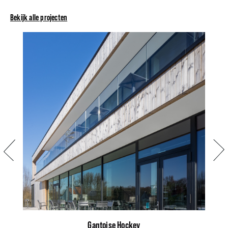
Bekijk alle projecten
Vorige
Volg
Gantoise Hockey