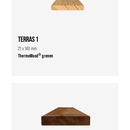
TERRAS 1
21 x 140 mm
®
ThermoWood
grenen