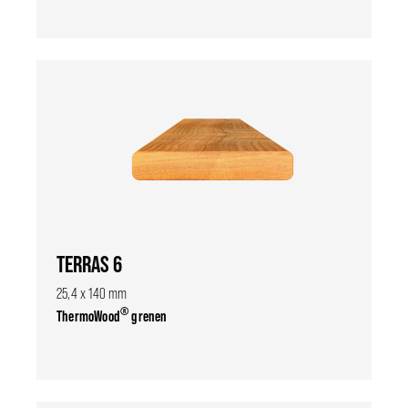
TERRAS 6
25,4 x 140 mm
®
ThermoWood
grenen