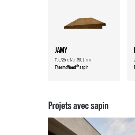
JAMY
11,5/25 x 175 (190) mm
®
ThermoWood
sapin
Projets avec sapin