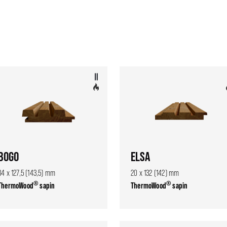
BOGO
ELSA
34 x 127,5 (143,5) mm
20 x 132 (142) mm
®
®
ThermoWood
sapin
ThermoWood
sapin