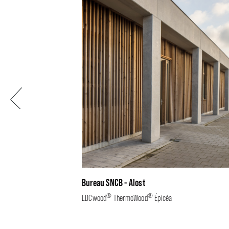
Précédent
Bureau SNCB - Alost
®
®
LDCwood
ThermoWood
Épicéa