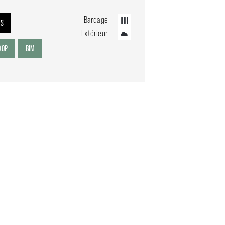
Bardage
IS
Extérieur
DOP
BIM