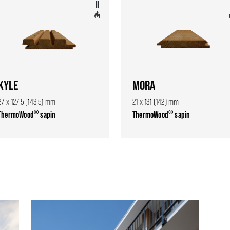
KYLE
MORA
27 x 127,5 (143,5) mm
21 x 131 (142) mm
®
®
ThermoWood
sapin
ThermoWood
sapin