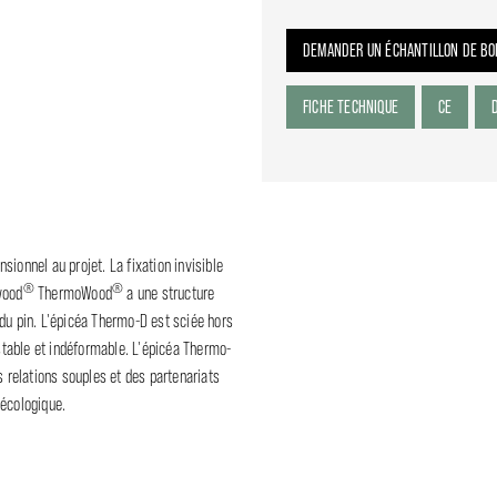
DEMANDER UN ÉCHANTILLON DE BO
FICHE TECHNIQUE
CE
sionnel au projet. La fixation invisible
®
®
wood
ThermoWood
a une structure
 du pin. L'épicéa Thermo-D est sciée hors
 stable et indéformable. L'épicéa Thermo-
 relations souples et des partenariats
 écologique.