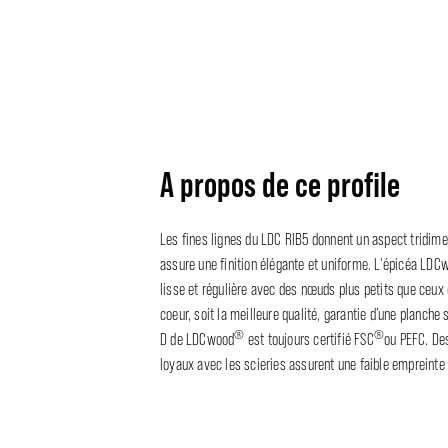
A propos de ce profile
Les fines lignes du LDC RIB5 donnent un aspect tridimen
assure une finition élégante et uniforme. L'épicéa LDC
lisse et régulière avec des nœuds plus petits que ceux
coeur, soit la meilleure qualité, garantie d’une planche
®
®
D de LDCwood
est toujours certifié FSC
ou PEFC. Des
loyaux avec les scieries assurent une faible empreinte