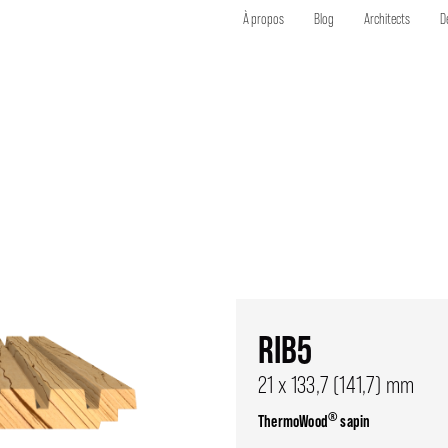
À propos
Blog
Architects
D
RIB5
21 x 133,7 (141,7) mm
®
ThermoWood
sapin