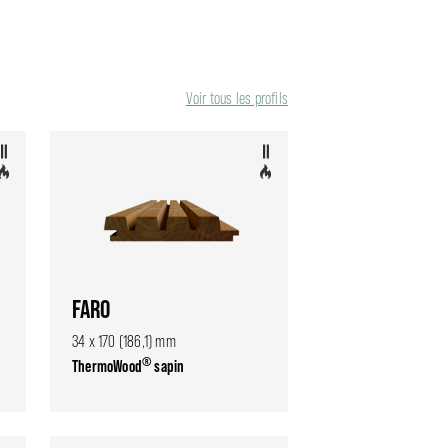
Voir tous les profils
FARO
34 x 170 (186,1) mm
®
ThermoWood
sapin