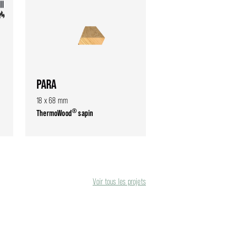
PARA
18 x 68 mm
®
ThermoWood
sapin
Voir tous les projets