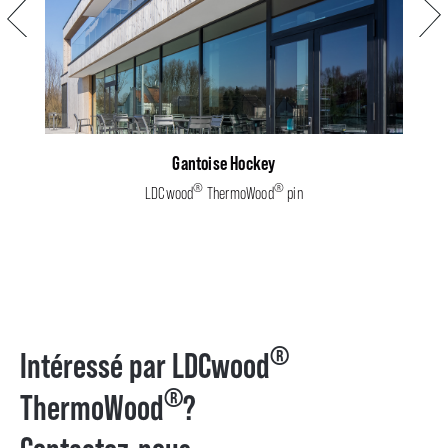
Précédent
Suiva
Gantoise Hockey
®
®
LDCwood
ThermoWood
pin
®
Intéressé par LDCwood
®
ThermoWood
?