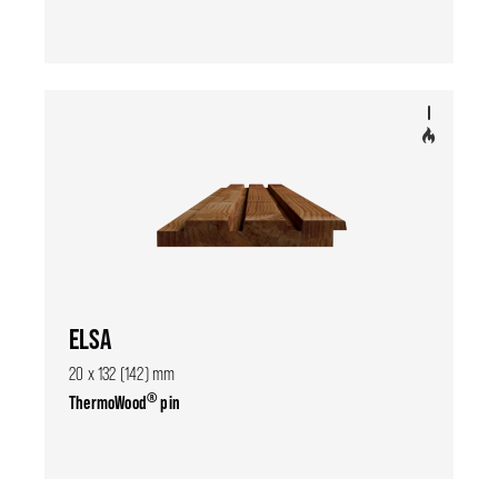
ELSA
20 x 132 (142) mm
®
ThermoWood
pin