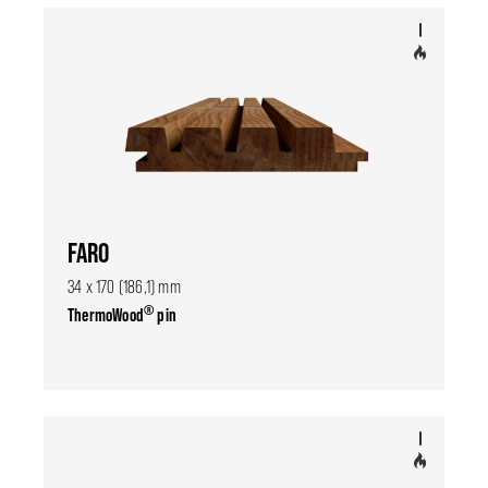
FARO
34 x 170 (186,1) mm
®
ThermoWood
pin