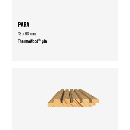
PARA
18 x 68 mm
®
ThermoWood
pin