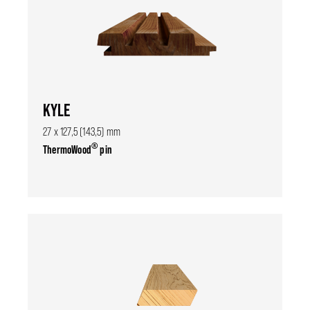
KYLE
27 x 127,5 (143,5) mm
®
ThermoWood
pin