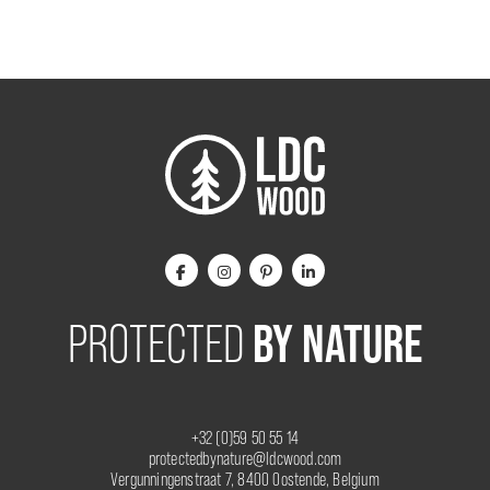
BY NATURE
PROTECTED
+32 (0)59 50 55 14
protectedbynature@ldcwood.com
Vergunningenstraat 7, 8400 Oostende, Belgium