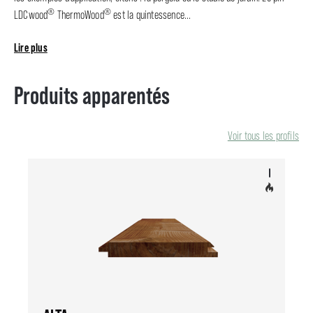
®
®
LDCwood
ThermoWood
est la quintessence...
Lire plus
Produits apparentés
Voir tous les profils