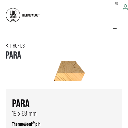
FR
PROFILS
PARA
PARA
18 x 68 mm
®
ThermoWood
pin