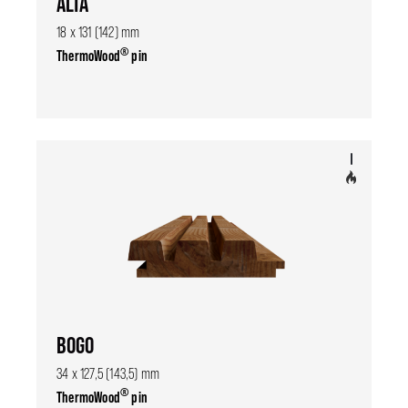
ALTA
18 x 131 (142) mm
®
ThermoWood
pin
BOGO
34 x 127,5 (143,5) mm
®
ThermoWood
pin