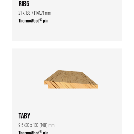
RIB5
21 x 133,7 (141,7) mm
®
ThermoWood
pin
TABY
9,5/20 x 130 (140) mm
®
ThermoWood
pin