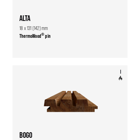
ALTA
18 x 131 (142) mm
®
ThermoWood
pin
BOGO