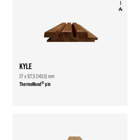
KYLE
27 x 127,5 (143,5) mm
®
ThermoWood
pin