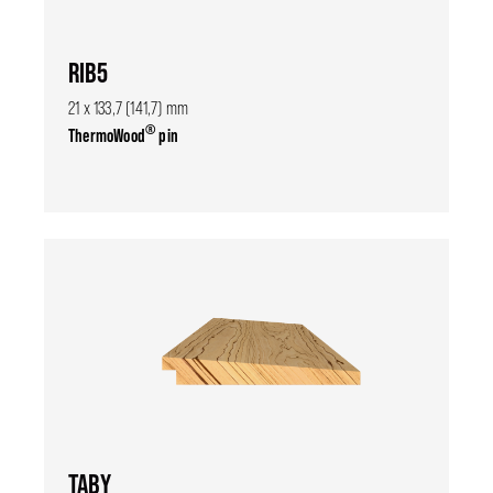
RIB5
21 x 133,7 (141,7) mm
®
ThermoWood
pin
TABY