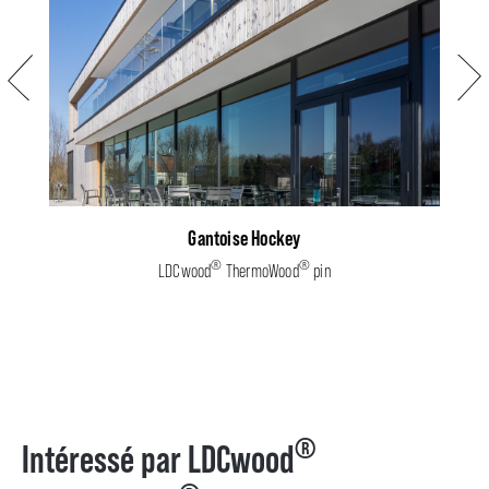
Précédent
Suiva
Gantoise Hockey
®
®
LDCwood
ThermoWood
pin
®
Intéressé par LDCwood