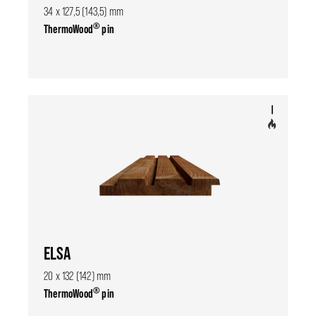
34 x 127,5 (143,5) mm
®
ThermoWood
pin
ELSA
20 x 132 (142) mm
®
ThermoWood
pin