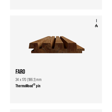
FARO
34 x 170 (186,1) mm
®
ThermoWood
pin