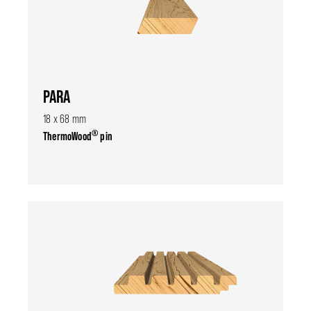
PARA
18 x 68 mm
®
ThermoWood
pin