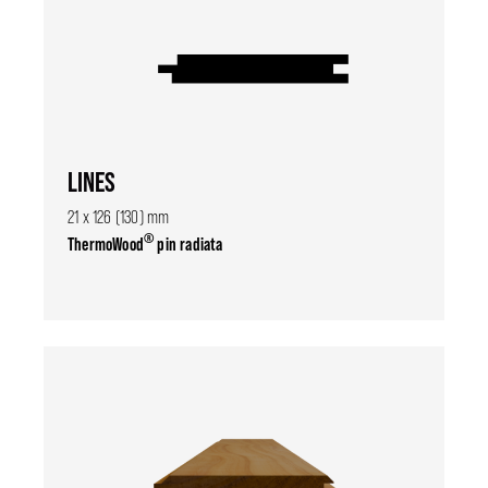
LINES
21 x 126 (130) mm
®
ThermoWood
pin radiata