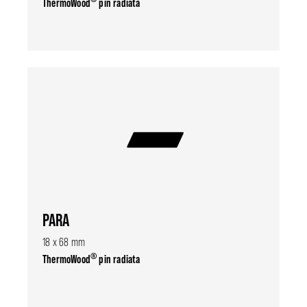
ThermoWood
pin radiata
PARA
18 x 68 mm
®
ThermoWood
pin radiata