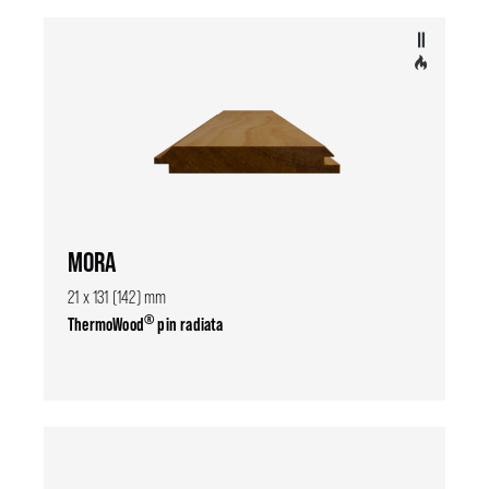
MORA
21 x 131 (142) mm
®
ThermoWood
pin radiata