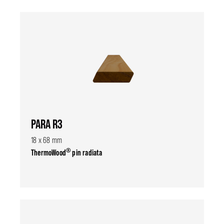
PARA R3
18 x 68 mm
®
ThermoWood
pin radiata