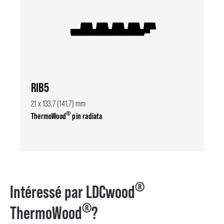
RIB5
21 x 133,7 (141,7) mm
®
ThermoWood
pin radiata
®
Intéressé par LDCwood
®
ThermoWood
?