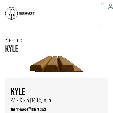
FR
PROFILS
KYLE
KYLE
27 x 127,5 (143,5) mm
®
ThermoWood
pin radiata