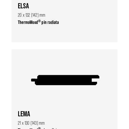
ELSA
20 x 132 (142) mm
®
ThermoWood
pin radiata
LEMA
21 x 130 (143) mm
®