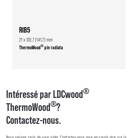
RIB5
21 x 133,7 (141,7) mm
®
ThermoWood
pin radiata
®
Intéressé par LDCwood
®
ThermoWood
?
Contactez-nous.
Nous serions ravis de vous aider. Contactez-nous pour en savoir plus sur la