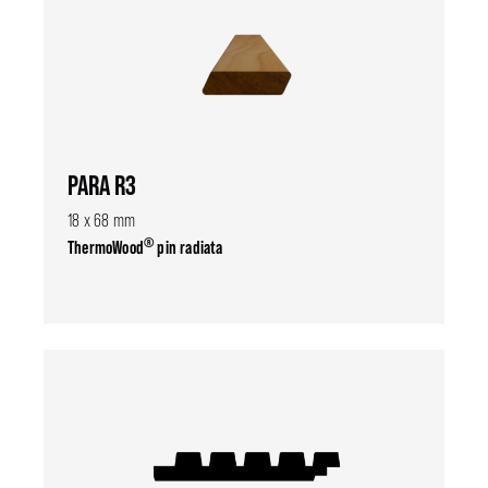
PARA R3
18 x 68 mm
®
ThermoWood
pin radiata