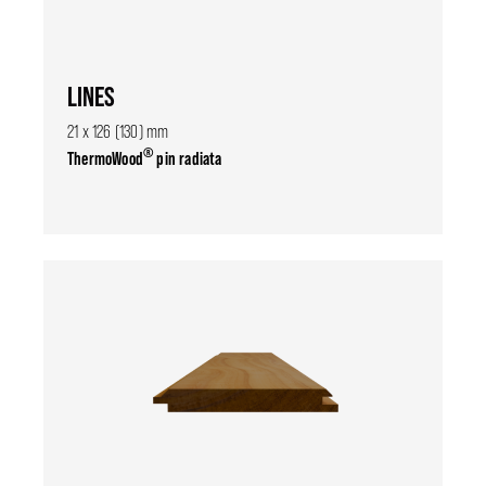
LINES
21 x 126 (130) mm
®
ThermoWood
pin radiata