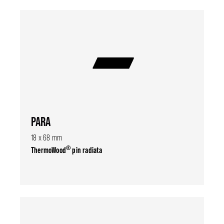
PARA
18 x 68 mm
®
ThermoWood
pin radiata