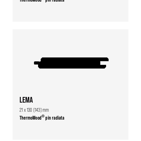
LEMA
21 x 130 (143) mm
®
ThermoWood
pin radiata