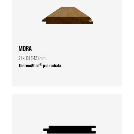
MORA
21 x 131 (142) mm
®
ThermoWood
pin radiata