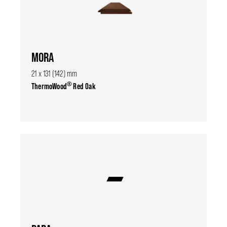
MORA
21 x 131 (142) mm
®
ThermoWood
Red Oak