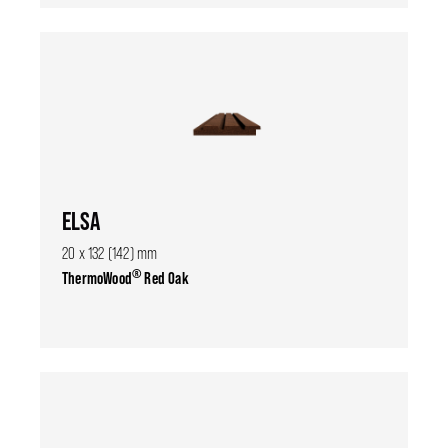
ELSA
20 x 132 (142) mm
®
ThermoWood
Red Oak