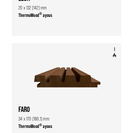
20 x 132 (142) mm
®
ThermoWood
ayous
FARO
34 x 170 (186,1) mm
®
ThermoWood
ayous