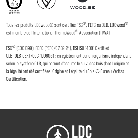
®
®
Tous les produits LDCwood® sont certifiés FSC
, PEFC ou OLB. LDCwood
®
est membre de l’International ThermoWood
Association (ITWA).
®
FSC
(C001899), PEFC (PEFC/07-32-24), BSI ISO 14001 Certified
OLB (OLB-CERT/COC-190606) : enregistrement par un organisme indépendant
selon le système OLB, qui permet d'assurer le suivi des bois dont l'origine et
la légalité ont été certifiées. Origine et Légalité du Bois © Bureau Veritas
Certification.