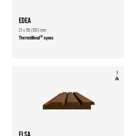
EDEA
21 x 115 (126) mm
®
ThermoWood
ayous
ELSA