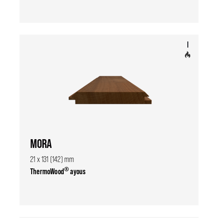
MORA
21 x 131 (142) mm
®
ThermoWood
ayous