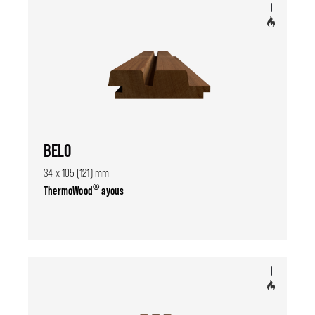
BELO
34 x 105 (121) mm
®
ThermoWood
ayous