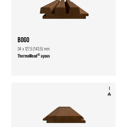
BOGO
34 x 127,5 (143,5) mm
®
ThermoWood
ayous