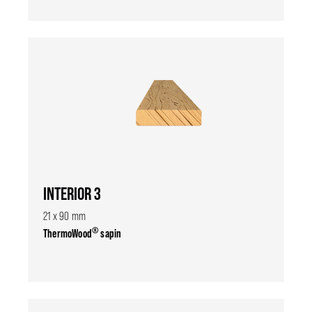
INTERIOR 3
21 x 90 mm
®
ThermoWood
sapin