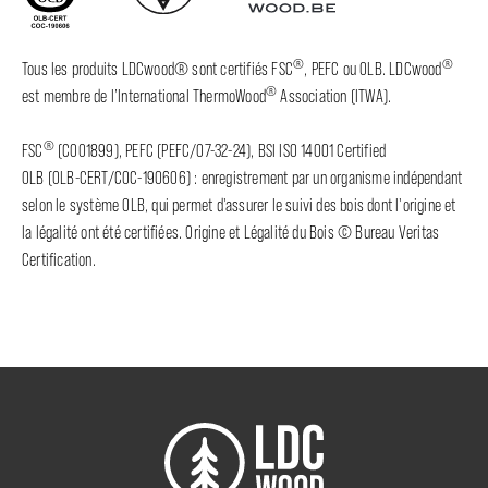
®
®
Tous les produits LDCwood® sont certifiés FSC
, PEFC ou OLB. LDCwood
®
est membre de l’International ThermoWood
Association (ITWA).
®
FSC
(C001899), PEFC (PEFC/07-32-24), BSI ISO 14001 Certified
OLB (OLB-CERT/COC-190606) : enregistrement par un organisme indépendant
selon le système OLB, qui permet d'assurer le suivi des bois dont l'origine et
la légalité ont été certifiées. Origine et Légalité du Bois © Bureau Veritas
Certification.