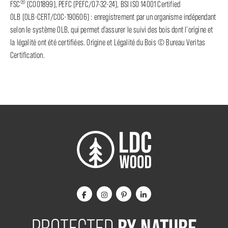
®
FSC
(C001899), PEFC (PEFC/07-32-24), BSI ISO 14001 Certified
OLB (OLB-CERT/COC-190606) : enregistrement par un organisme indépendant
selon le système OLB, qui permet d'assurer le suivi des bois dont l'origine et
la légalité ont été certifiées. Origine et Légalité du Bois © Bureau Veritas
Certification.