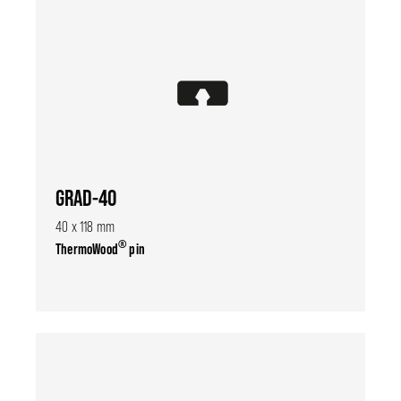
GRAD-40
40 x 118 mm
®
ThermoWood
pin