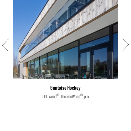
Précédent
Suiva
Gantoise Hockey
®
®
LDCwood
ThermoWood
pin