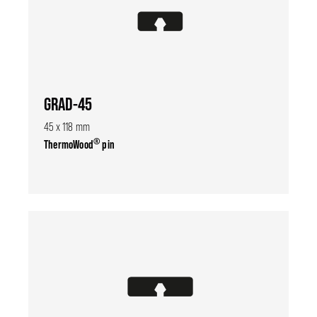
GRAD-45
45 x 118 mm
®
ThermoWood
pin