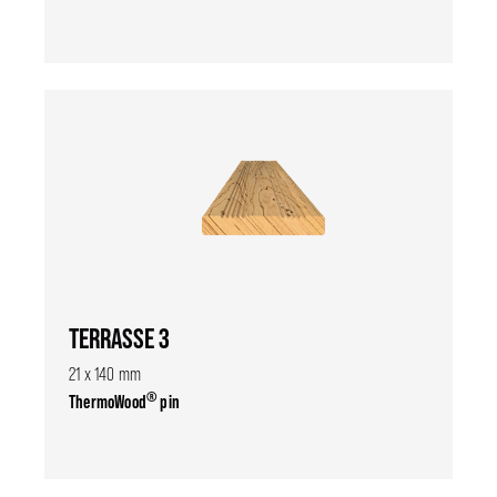
TERRASSE 3
21 x 140 mm
®
ThermoWood
pin