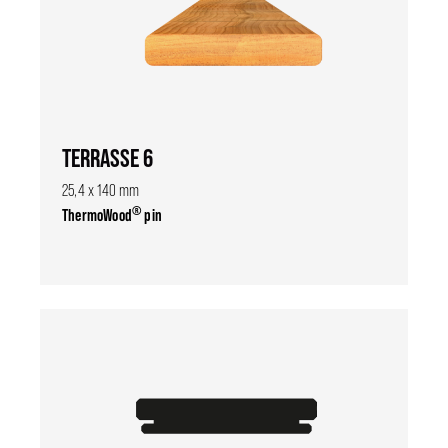
TERRASSE 6
25,4 x 140 mm
®
ThermoWood
pin