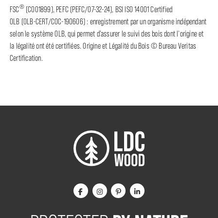
®
FSC
(C001899), PEFC (PEFC/07-32-24), BSI ISO 14001 Certified
OLB (OLB-CERT/COC-190606) : enregistrement par un organisme indépendant
selon le système OLB, qui permet d'assurer le suivi des bois dont l'origine et
la légalité ont été certifiées. Origine et Légalité du Bois © Bureau Veritas
Certification.