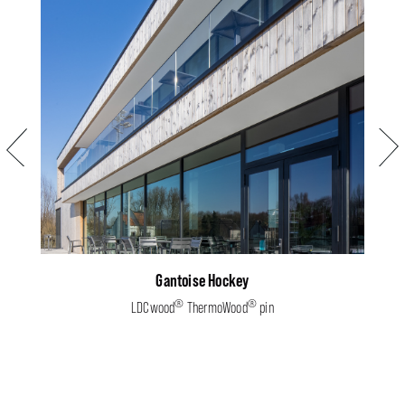
Précédent
Suiva
Gantoise Hockey
®
®
LDCwood
ThermoWood
pin