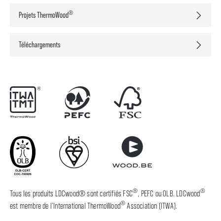
®
Projets ThermoWood
Téléchargements
®
®
Tous les produits LDCwood® sont certifiés FSC
, PEFC ou OLB. LDCwood
®
est membre de l’International ThermoWood
Association (ITWA).