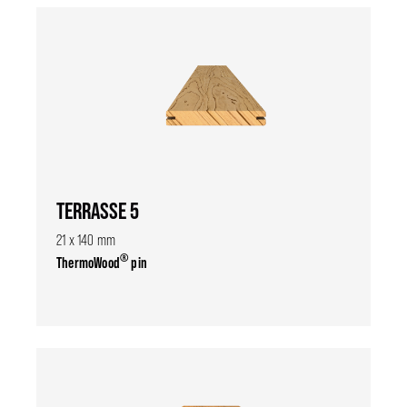
TERRASSE 5
21 x 140 mm
®
ThermoWood
pin